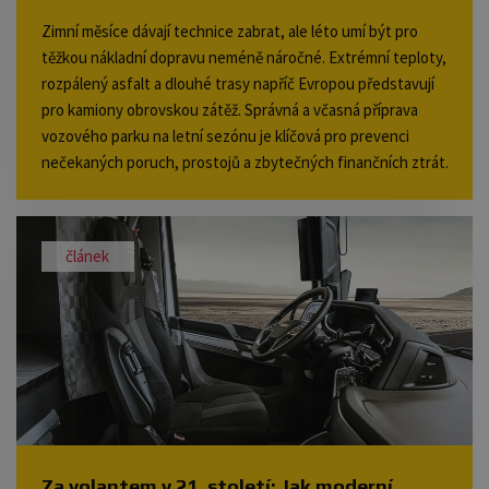
Zimní měsíce dávají technice zabrat, ale léto umí být pro
těžkou nákladní dopravu neméně náročné. Extrémní teploty,
rozpálený asfalt a dlouhé trasy napříč Evropou představují
pro kamiony obrovskou zátěž. Správná a včasná příprava
vozového parku na letní sezónu je klíčová pro prevenci
nečekaných poruch, prostojů a zbytečných finančních ztrát.
Na co se tedy v servisu zaměřit, než rtuť teploměru začne
lámat rekordy?
článek
Za volantem v 21. století: Jak moderní