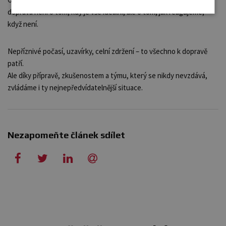
doprava není o tom, kdy je vše ideální, ale o tom, jak reagujeme,
když není.
Nepříznivé počasí, uzavírky, celní zdržení – to všechno k dopravě
patří.
Ale díky přípravě, zkušenostem a týmu, který se nikdy nevzdává,
zvládáme i ty nejnepředvídatelnější situace.
Nezapomeňte článek sdílet