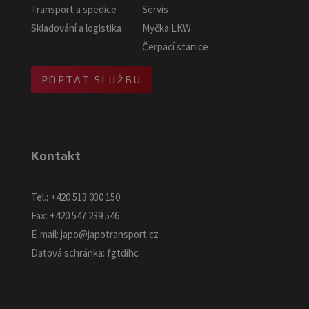
Transport a spedice
Servis
Skladování a logistika
Myčka LKW
Čerpací stanice
POPTAT SLUŽBU
Kontakt
Tel.:
+420 513 030 150
Fax:
+420 547 239 546
E-mail:
japo@japotransport.cz
Datová schránka: fgtdihc