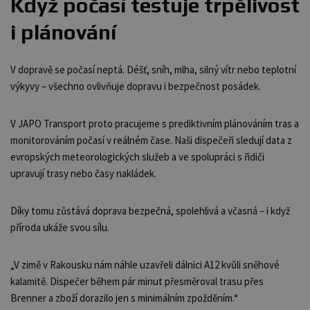
K
dyž
počasí testuje trpělivost
i plánování
V dopravě se počasí neptá. Déšť, sníh, mlha, silný vítr nebo teplotní
výkyvy – všechno ovlivňuje dopravu i bezpečnost posádek.
V JAPO Transport proto pracujeme s prediktivním plánováním tras a
monitorováním počasí v reálném čase. Naši dispečeři sledují data z
evropských meteorologických služeb a ve spolupráci s řidiči
upravují trasy nebo časy nakládek.
Díky tomu zůstává doprava bezpečná, spolehlivá a včasná – i když
příroda ukáže svou sílu.
„V zimě v Rakousku nám náhle uzavřeli dálnici A12 kvůli sněhové
kalamitě. Dispečer během pár minut přesměroval trasu přes
Brenner a zboží dorazilo jen s minimálním zpožděním.“