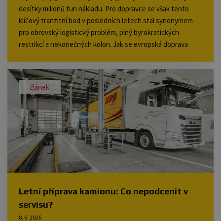
desítky milionů tun nákladu. Pro dopravce se však tento
klíčový tranzitní bod v posledních letech stal synonymem
pro obrovský logistický problém, plný byrokratických
restrikcí a nekonečných kolon. Jak se evropská doprava
vyrovnává s neustále se zpřísňujícími pravidly a co tyto
alpské překážky znamenají pro tok zboží a samotné řidiče?
Podívali jsme se na fakta.
článek
Letní příprava kamionu: Co nepodcenit v
servisu?
8. 6. 2026