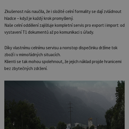
Zkušenost nás naučila, že i složité celní formality se dají zvládnout
hladce – když je každý krok promyšlený.
Naše celní oddělení zajišťuje kompletní servis pro export i import: od
vystavení T1 dokumentů až po komunikaci s úřady.
Díky vlastnímu celnímu servisu a nonstop dispečinku držíme tok
zboží i v mimořádných situacích.
Klienti se tak mohou spolehnout, že jejich náklad projde hranicemi
bez zbytečných zdržení.