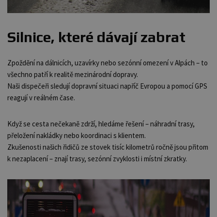
Silnice, které dávají zabrat
Zpoždění na dálnicích, uzavírky nebo sezónní omezení v Alpách – to
všechno patří k realitě mezinárodní dopravy.
Naši dispečeři sledují dopravní situaci napříč Evropou a pomocí GPS
reagují v reálném čase.
Když se cesta nečekaně zdrží, hledáme řešení – náhradní trasy,
přeložení nakládky nebo koordinaci s klientem.
Zkušenosti našich řidičů ze stovek tisíc kilometrů ročně jsou přitom
k nezaplacení – znají trasy, sezónní zvyklosti i místní zkratky.