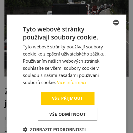
Tyto webové stránky
používají soubory cookie.
CZECH
Tyto webové stránky používají soubory
ENGLISH
cookie ke zlepšení uživatelského zážitku.
ITALIAN
Používáním našich webových stránek
souhlasíte se všemi soubory cookie v
souladu s našimi zásadami používání
souborů cookie.
Více informací
Zkušenosti, které dávají
VŠE PŘIJMOUT
jistotu
VŠE ODMÍTNOUT
To, co nás odlišuje, není jen vozový park nebo technika.
Je to kombinace lidí, předvídavosti a spolupráce.
ZOBRAZIT PODROBNOSTI
Od dispečerů přes celní specialisty až po řidiče – každý z nás ví, že