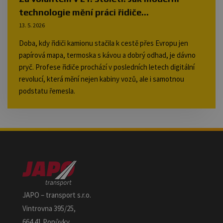
technologie mění práci řidiče...
13. 5. 2026
Doba, kdy řidiči kamionu stačila k cestě přes Evropu jen
papírová mapa, termoska s kávou a dobrý odhad, je dávno
pryč. Profese řidiče prochází v posledních letech digitální
revolucí, která mění nejen kabiny vozů, ale i samotnou
podstatu řemesla.
JAPO – transport s.r.o.
Vintrovna 395/25,
664 41 Popůvky