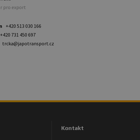
r pro export
n
+420 513 030 166
+420 731 450 697
trcka@japotransport.cz
Kontakt