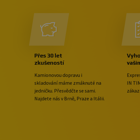
Přes 30 let
Vyho
zkušeností
vaši
Kamionovou dopravu i
Expre
skladování máme zmáknuté na
IN TIM
jedničku. Přesvědčte se sami.
zákaz
Najdete nás v Brně, Praze a Itálii.