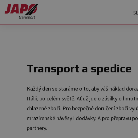
S
Úvod
/
Služby
/
Transport a spedice
Transport a spedice
Každý den se staráme o to, aby váš náklad dorazi
Itálii, po celém světě. Ať už jde o zásilky o hmo
chlazené zboží. Pro bezpečné doručení zboží vy
mrazírenské návěsy i dodávky. A pro přepravu po
partnery.