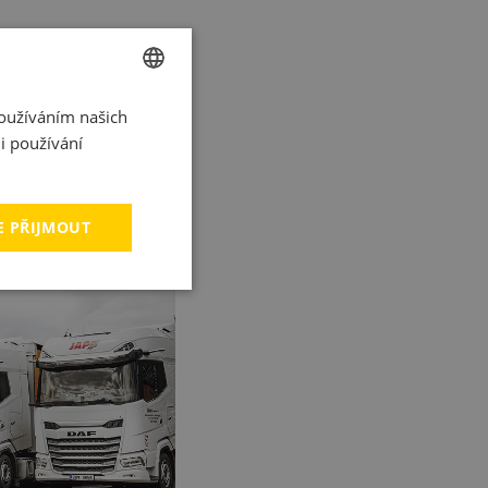
Používáním našich
CZECH
i používání
ENGLISH
ITALIAN
E PŘIJMOUT