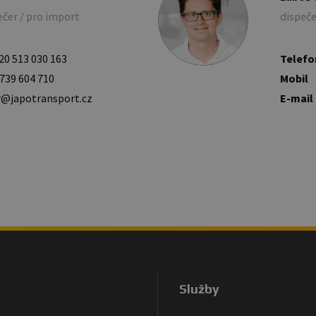
ečer / pro import
dispeče
20 513 030 163
Telefo
739 604 710
Mobil
r@japotransport.cz
E-mail
Služby