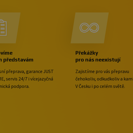
víme
Překážky
m představám
pro nás neexistují
sní přeprava, garance JUST
Zajistíme pro vás přepravu
E, servis 24/7 i vícejazyčná
čehokoliv, odkudkoliv a kamk
nická podpora.
V Česku i po celém světě.