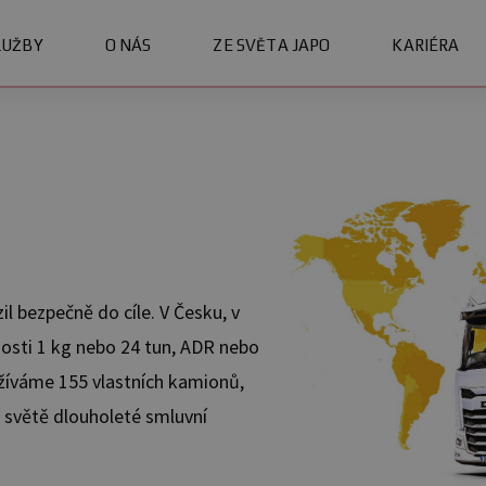
LUŽBY
O NÁS
ZE SVĚTA JAPO
KARIÉRA
l bezpečně do cíle. V Česku, v
tnosti 1 kg nebo 24 tun, ADR nebo
užíváme 155 vlastních kamionů,
 světě dlouholeté smluvní