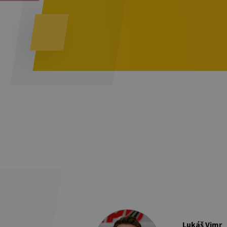
Lukáš Vimr